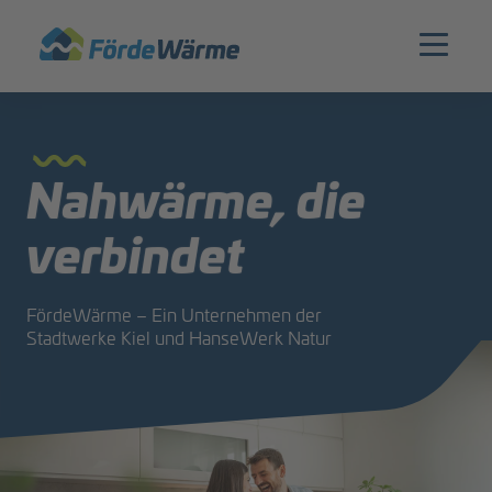
Zur Hauptnavigation springen
Zum Hauptinhalt springen
Zur Footernavigation springen
Nahwärme, die
verbindet
FördeWärme – Ein Unternehmen der
Stadtwerke Kiel und HanseWerk Natur