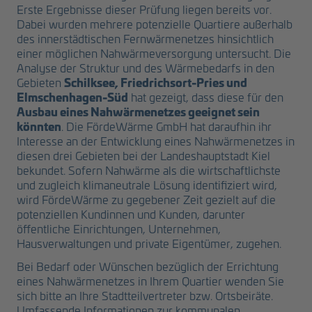
Erste Ergebnisse dieser Prüfung liegen bereits vor.
Dabei wurden mehrere potenzielle Quartiere außerhalb
des innerstädtischen Fernwärmenetzes hinsichtlich
einer möglichen Nahwärmeversorgung untersucht. Die
Analyse der Struktur und des Wärmebedarfs in den
Schilksee, Friedrichsort-Pries und
Gebieten
Elmschenhagen-Süd
hat gezeigt, dass diese für den
Ausbau eines Nahwärmenetzes geeignet sein
könnten
. Die FördeWärme GmbH hat daraufhin ihr
Interesse an der Entwicklung eines Nahwärmenetzes in
diesen drei Gebieten bei der Landeshauptstadt Kiel
bekundet. Sofern Nahwärme als die wirtschaftlichste
und zugleich klimaneutrale Lösung identifiziert wird,
wird FördeWärme zu gegebener Zeit gezielt auf die
potenziellen Kundinnen und Kunden, darunter
öffentliche Einrichtungen, Unternehmen,
Hausverwaltungen und private Eigentümer, zugehen.
Bei Bedarf oder Wünschen bezüglich der Errichtung
eines Nahwärmenetzes in Ihrem Quartier wenden Sie
sich bitte an Ihre Stadtteilvertreter bzw. Ortsbeiräte.
Umfassende Informationen zur kommunalen